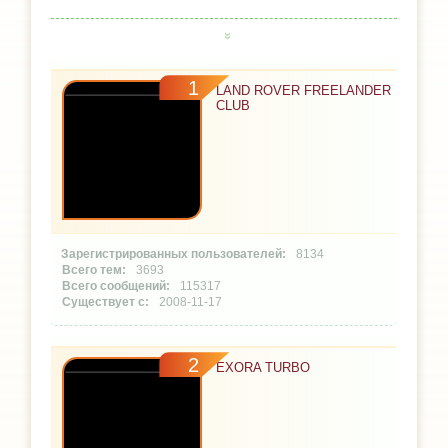
1
LAND ROVER FREELANDER
CLUB
8134
3693
115317
2008-11-17
2
EXORA TURBO