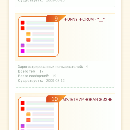
2009-08-13
9
~FUNNY~FORUM~ ^__^
4
17
19
2009-08-12
10
МУЛЬТМИР.НОВАЯ ЖИЗНЬ.