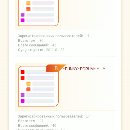
11
30
43
2011-01-23
8
~FUNNY~FORUM~ ^__^
17
27
46